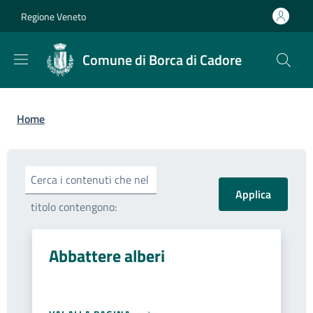
Salta al contenuto principale
Skip to footer content
Regione Veneto
Comune di Borca di Cadore
Briciole di pane
Home
Cerca i contenuti che nel
titolo contengono:
Abbattere alberi