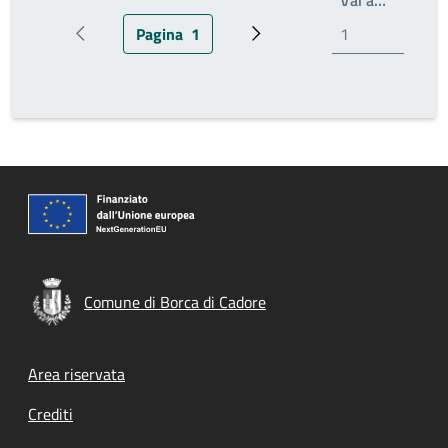
Pagina
1
Pagina precedente
Pagina attuale
Prossima pagina
Comune di Borca di Cadore
Footer menu
Area riservata
Crediti