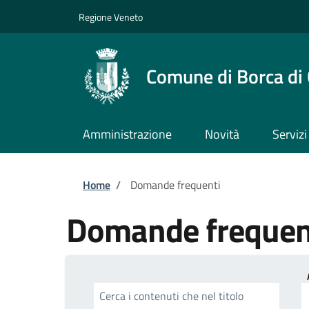
Salta al contenuto principale
Skip to footer content
Regione Veneto
Comune di Borca di
Amministrazione
Novità
Servizi
Briciole di pane
Home
/
Domande frequenti
Domande frequen
Cerca i contenuti che nel titolo