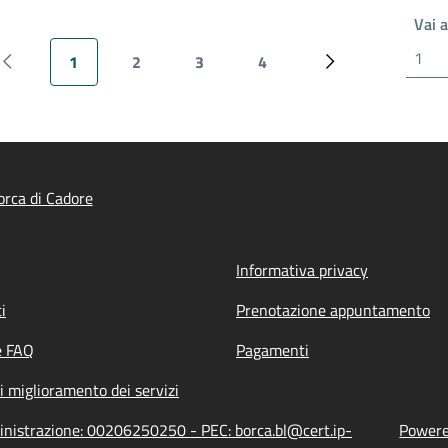
Vai 
1
2
3
4
Pagina precedente
Pagina attuale
Pagina
Pagina
Pagina
Prossima pagina
rca di Cadore
Informativa privacy
i
Prenotazione appuntamento
e FAQ
Pagamenti
i miglioramento dei servizi
ministrazione: 00206250250 - PEC: borca.bl@cert.ip-
Powered