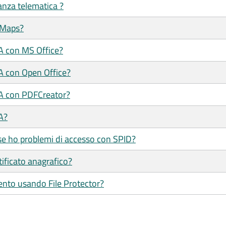
tanza telematica ?
 Maps?
/A con MS Office?
/A con Open Office?
/A con PDFCreator?
A?
se ho problemi di accesso con SPID?
tificato anagrafico?
ento usando File Protector?