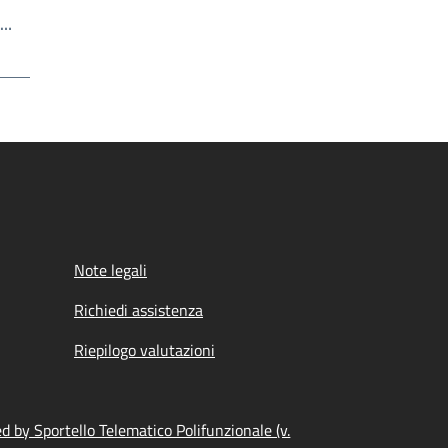
Write the page number you want to go to
a…
Note legali
Richiedi assistenza
Riepilogo valutazioni
 by Sportello Telematico Polifunzionale (v.