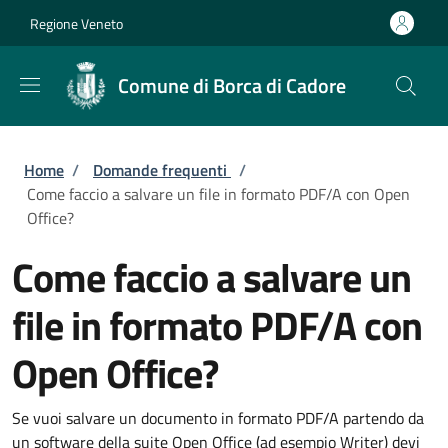
Salta al contenuto principale
Skip to footer content
Regione Veneto
Comune di Borca di Cadore
Briciole di pane
Home
/
Domande frequenti
/
Come faccio a salvare un file in formato PDF/A con Open
Office?
Come faccio a salvare un
file in formato PDF/A con
Open Office?
Se vuoi salvare un documento in formato PDF/A partendo da
un software della suite Open Office (ad esempio Writer) devi