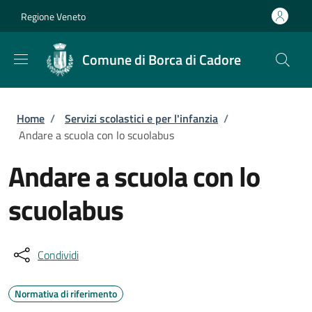
Salta al contenuto principale
Skip to footer content
Regione Veneto
Comune di Borca di Cadore
Briciole di pane
Home
/
Servizi scolastici e per l'infanzia
/
Andare a scuola con lo scuolabus
Andare a scuola con lo
scuolabus
Condividi
Normativa di riferimento