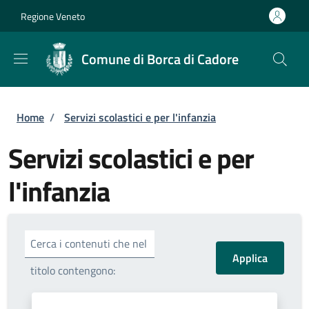
Salta al contenuto principale
Skip to footer content
Regione Veneto
Comune di Borca di Cadore
Briciole di pane
Home
/
Servizi scolastici e per l'infanzia
Servizi scolastici e per
l'infanzia
Cerca i contenuti che nel
titolo contengono: