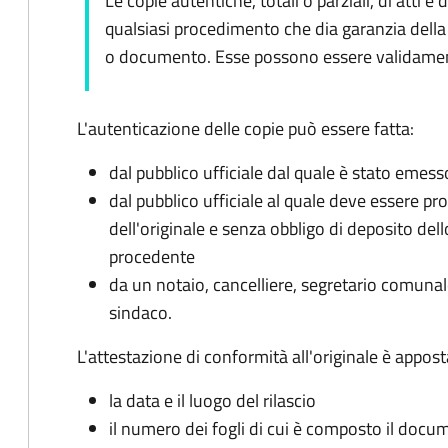
Le copie autentiche, totali o parziali, di att
qualsiasi procedimento che dia garanzia della 
o documento. Esse possono essere validamente
L'autenticazione delle copie può essere fatta:
dal pubblico ufficiale dal quale è stato emesso
dal pubblico ufficiale al quale deve essere p
dell'originale e senza obbligo di deposito de
procedente
da un notaio, cancelliere, segretario comunale
sindaco.
L'attestazione di conformità all'originale è appost
la data e il luogo del rilascio
il numero dei fogli di cui è composto il doc