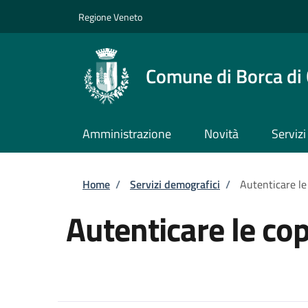
Salta al contenuto principale
Skip to footer content
Regione Veneto
Comune di Borca di
Amministrazione
Novità
Servizi
Briciole di pane
Home
/
Servizi demografici
/
Autenticare le
Autenticare le co