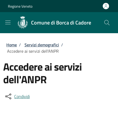
Salta al contenuto principale
Skip to footer content
Regione Veneto
Comune di Borca di Cadore
Briciole di pane
Home
/
Servizi demografici
/
Accedere ai servizi dell'ANPR
Accedere ai servizi
dell'ANPR
Condividi