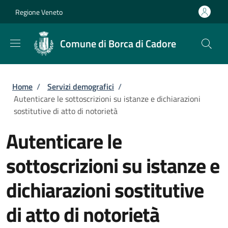
Salta al contenuto principale
Skip to footer content
Regione Veneto
Comune di Borca di Cadore
Briciole di pane
Home
/
Servizi demografici
/
Autenticare le sottoscrizioni su istanze e dichiarazioni
sostitutive di atto di notorietà
Autenticare le
sottoscrizioni su istanze e
dichiarazioni sostitutive
di atto di notorietà