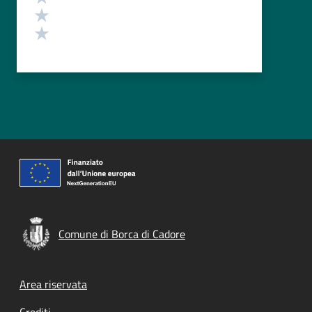
Valuta 2 stelle su 5
Valuta 1 stelle su 5
Comune di Borca di Cadore
Footer menu
Area riservata
Crediti