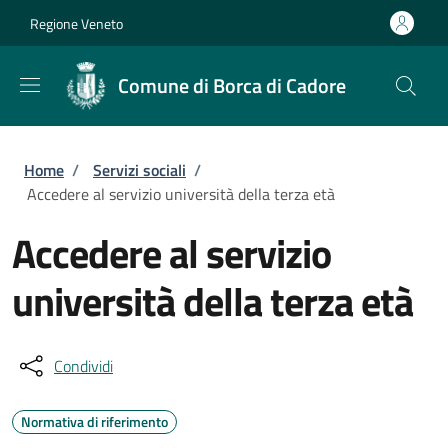
Salta al contenuto principale
Skip to footer content
Regione Veneto
Comune di Borca di Cadore
Briciole di pane
Home
/
Servizi sociali
/
Accedere al servizio università della terza età
Accedere al servizio
università della terza età
Condividi
Normativa di riferimento