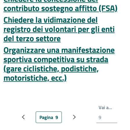
contributo sostegno affitto (FSA)
Chiedere la vidimazione del
registro dei volontari per gli enti
del terzo settore
Organizzare una manifestazione
sportiva competitiva su strada
(gare ciclistiche, podistiche,
motoristiche, ecc.)
Write th
Vai a…
Pagina
9
Pagina precedente
Pagina attuale
Prossima pagina