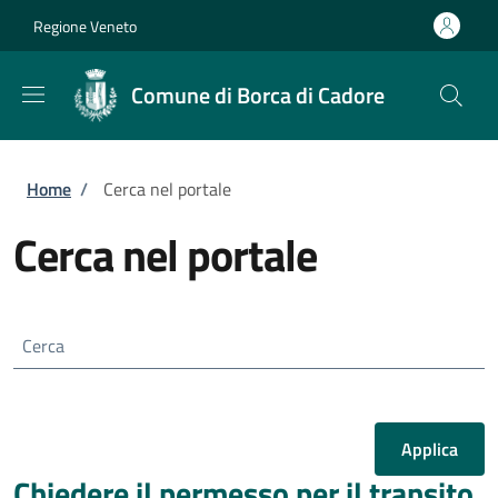
Salta al contenuto principale
Skip to footer content
Regione Veneto
Comune di Borca di Cadore
Briciole di pane
Home
/
Cerca nel portale
Cerca nel portale
Cerca
Chiedere il permesso per il transito