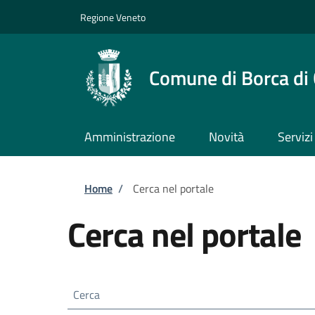
Salta al contenuto principale
Skip to footer content
Regione Veneto
Comune di Borca di
Amministrazione
Novità
Servizi
Briciole di pane
Home
/
Cerca nel portale
Cerca nel portale
Cerca