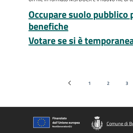
Occupare suolo pubblico pe
benefiche
Votare se si è temporane
1
2
3
Pagina precedente
Pagina
Pagina
Pa
Comune di Bo