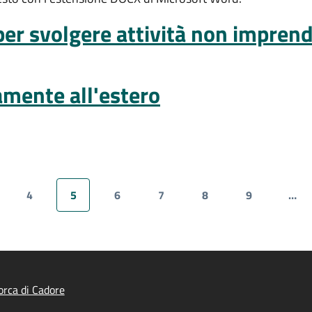
r svolgere attività non imprendit
amente all'estero
4
5
6
7
8
9
…
gina
Pagina
Pagina attuale
Pagina
Pagina
Pagina
Pagina
rca di Cadore