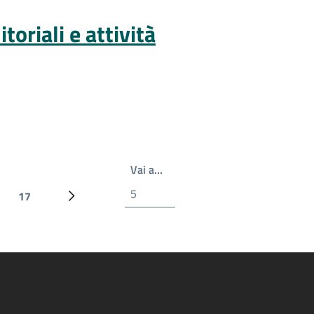
oriali e attività
Write the page number you wan
Vai a…
17
Ultima pagina
Prossima pagina