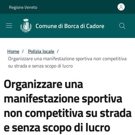
Salta al contenuto principale
Skip to footer content
Regione Veneto
Comune di Borca di Cadore
Briciole di pane
Home
/
Polizia locale
/
Organizzare una manifestazione sportiva non competitiva
su strada e senza scopo di lucro
Organizzare una
manifestazione sportiva
non competitiva su strada
e senza scopo di lucro