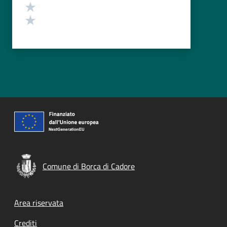
Valuta 2 stelle su 5
Valuta 1 stelle su 5
Comune di Borca di Cadore
Footer menu
Area riservata
Crediti