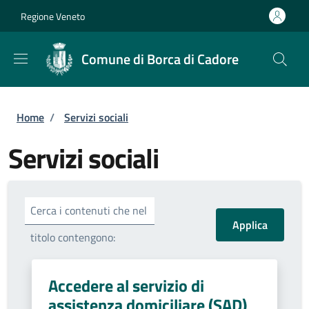
Salta al contenuto principale
Skip to footer content
Regione Veneto
Comune di Borca di Cadore
Briciole di pane
Home
/
Servizi sociali
Servizi sociali
Cerca i contenuti che nel
titolo contengono:
Accedere al servizio di
assistenza domiciliare (SAD)