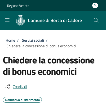
Salta al contenuto principale
Skip to footer content
Regione Veneto
Comune di Borca di Cadore
Briciole di pane
Home
/
Servizi sociali
/
Chiedere la concessione di bonus economici
Chiedere la concessione
di bonus economici
Condividi
Normativa di riferimento