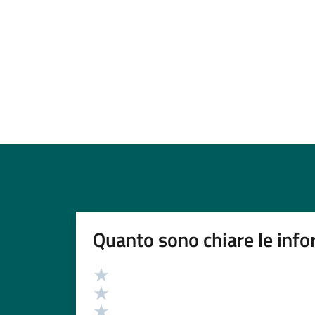
Quanto sono chiare le info
Valutazione
Valuta 5 stelle su 5
Valuta 4 stelle su 5
Valuta 3 stelle su 5