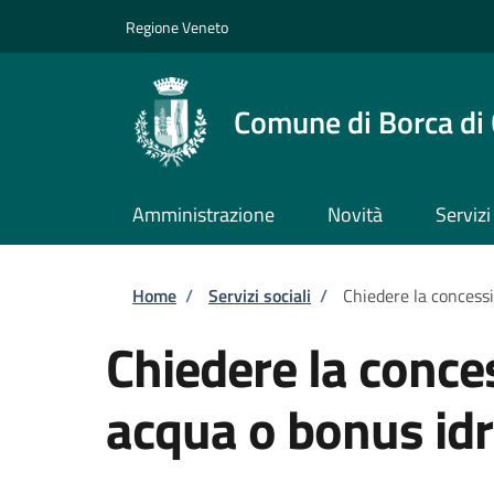
Salta al contenuto principale
Skip to footer content
Regione Veneto
Comune di Borca di
Amministrazione
Novità
Servizi
Briciole di pane
Home
/
Servizi sociali
/
Chiedere la concess
Chiedere la conce
acqua o bonus idr