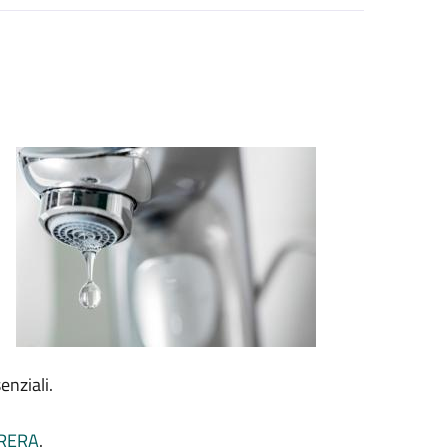
enziali.
ARERA
.