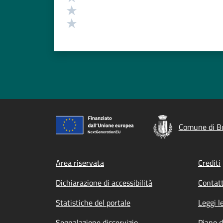
Valuta 2 stelle su 5
Valuta 1 stelle su 5
Comune di Bo
Footer menu
Area riservata
Crediti
Dichiarazione di accessibilità
Contatt
Statistiche del portale
Leggi l
Segnalazione disservizio
Piano d