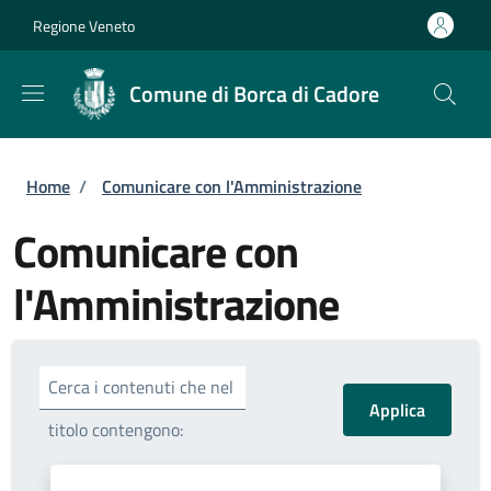
Salta al contenuto principale
Skip to footer content
Regione Veneto
Comune di Borca di Cadore
Briciole di pane
Home
/
Comunicare con l'Amministrazione
Comunicare con
l'Amministrazione
Cerca i contenuti che nel
titolo contengono: