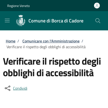
Salta al contenuto principale
Skip to footer content
Regione Veneto
Comune di Borca di Cadore
Briciole di pane
Home
/
Comunicare con l'Amministrazione
/
Verificare il rispetto degli obblighi di accessibilità
Verificare il rispetto degli
obblighi di accessibilità
Condividi