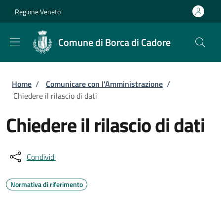
Salta al contenuto principale
Skip to footer content
Regione Veneto
Comune di Borca di Cadore
Briciole di pane
Home
/
Comunicare con l'Amministrazione
/
Chiedere il rilascio di dati
Chiedere il rilascio di dati
Condividi
Normativa di riferimento