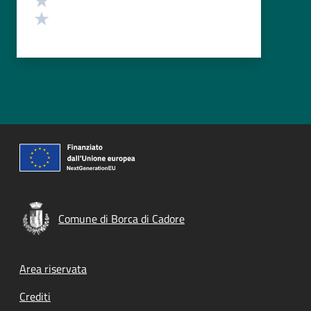
Valuta 1 stelle su 5
Comune di Borca di Cadore
Footer menu
Area riservata
Crediti