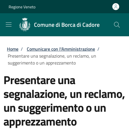
Salta al contenuto principale
Skip to footer content
Regione Veneto
Comune di Borca di Cadore
Briciole di pane
Home
/
Comunicare con l'Amministrazione
/
Presentare una segnalazione, un reclamo, un
suggerimento o un apprezzamento
Presentare una
segnalazione, un reclamo,
un suggerimento o un
apprezzamento