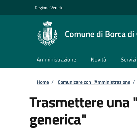
Salta al contenuto principale
Skip to footer content
Regione Veneto
Comune di Borca di
Amministrazione
Novità
Servizi
Briciole di pane
Home
/
Comunicare con l'Amministrazione
/
Trasmettere una 
generica"