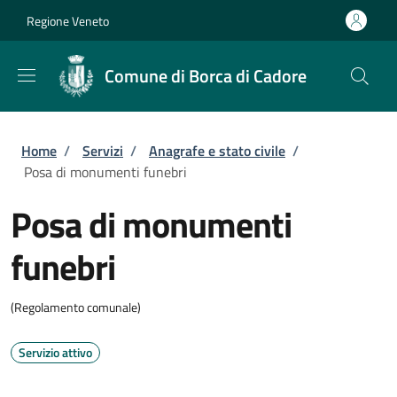
Salta al contenuto principale
Skip to footer content
Regione Veneto
Comune di Borca di Cadore
Briciole di pane
Home
/
Servizi
/
Anagrafe e stato civile
/
Posa di monumenti funebri
Posa di monumenti
funebri
(Regolamento comunale)
Servizio attivo