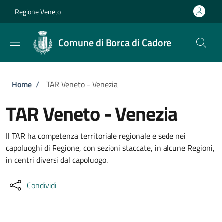
Salta al contenuto principale
Skip to footer content
Regione Veneto
Comune di Borca di Cadore
Briciole di pane
Home
/
TAR Veneto - Venezia
TAR Veneto - Venezia
Il TAR ha competenza territoriale regionale e sede nei
capoluoghi di Regione, con sezioni staccate, in alcune Regioni,
in centri diversi dal capoluogo.
Condividi