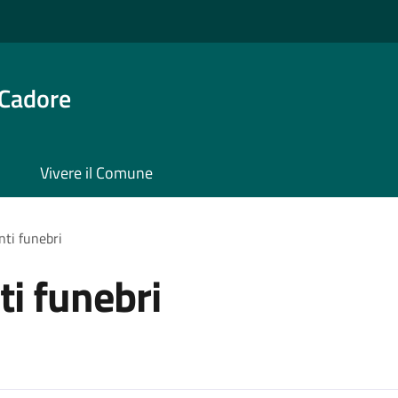
 Cadore
Vivere il Comune
ti funebri
i funebri