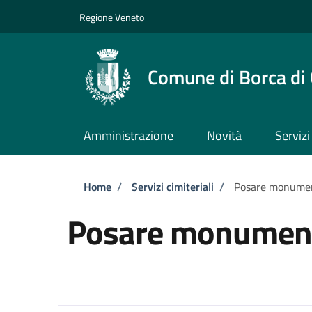
Salta al contenuto principale
Skip to footer content
Regione Veneto
Comune di Borca di
Amministrazione
Novità
Servizi
Briciole di pane
Home
/
Servizi cimiteriali
/
Posare monumen
Posare monument