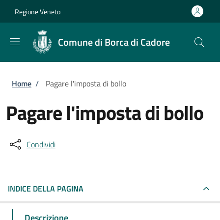
Salta al contenuto principale
Skip to footer content
Regione Veneto
Comune di Borca di Cadore
Briciole di pane
Home
/
Pagare l'imposta di bollo
Pagare l'imposta di bollo
Condividi
INDICE DELLA PAGINA
Descrizione