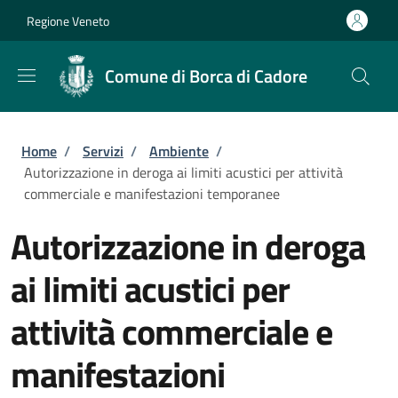
Salta al contenuto principale
Skip to footer content
Regione Veneto
Comune di Borca di Cadore
Briciole di pane
Home
/
Servizi
/
Ambiente
/
Autorizzazione in deroga ai limiti acustici per attività
commerciale e manifestazioni temporanee
Autorizzazione in deroga
ai limiti acustici per
attività commerciale e
manifestazioni