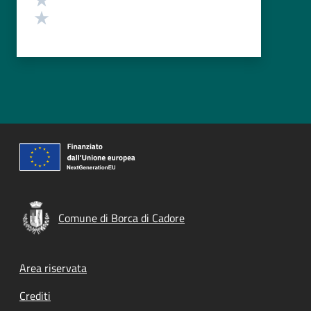
Valuta 1 stelle su 5
Comune di Borca di Cadore
Footer menu
Area riservata
Crediti