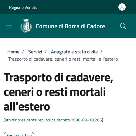
Salta al contenuto principale
Skip to footer content
Regione Veneto
Comune di Borca di Cadore
Briciole di pane
Home
/
Servizi
/
Anagrafe e stato civile
/
Trasporto di cadavere, ceneri o resti mortali all'estero
Trasporto di cadavere,
ceneri o resti mortali
all'estero
(
urn:nir:presidente.repubblica:decreto:1990-09-10;285
)
Servizio attivo