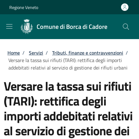
Salta al contenuto principale
Skip to footer content
Regione Veneto
Comune di Borca di Cadore
Briciole di pane
Home
/
Servizi
/
Tributi, finanze e contravvenzioni
/
Versare la tassa sui rifiuti (TARI): rettifica degli importi
addebitati relativi al servizio di gestione dei rifiuti urbani
Versare la tassa sui rifiuti
(TARI): rettifica degli
importi addebitati relativi
al servizio di gestione dei