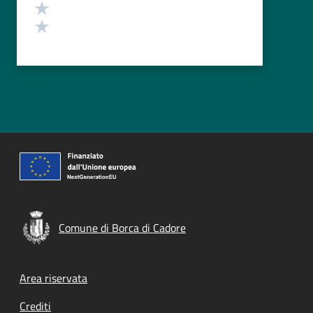
Valuta 2 stelle su 5
Valuta 1 stelle su 5
Comune di Borca di Cadore
Footer menu
Area riservata
Crediti