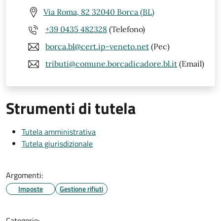
Via Roma, 82 32040 Borca (BL)
+39 0435 482328
(Telefono)
borca.bl@cert.ip-veneto.net
(Pec)
tributi@comune.borcadicadore.bl.it
(Email)
Strumenti di tutela
Tutela amministrativa
Tutela giurisdizionale
Argomenti:
Imposte
Gestione rifiuti
Categorie: