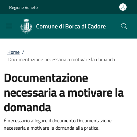
Salta al contenuto principale
Skip to footer content
Regione Veneto
Comune di Borca di Cadore
Briciole di pane
Home
/
Documentazione necessaria a motivare la domanda
Documentazione
necessaria a motivare la
domanda
È necessario allegare il documento Documentazione
necessaria a motivare la domanda alla pratica.