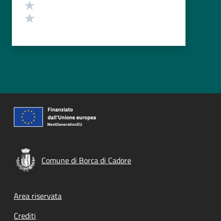
Valuta 2 stelle su 5
Valuta 1 stelle su 5
Comune di Borca di Cadore
Footer menu
Area riservata
Crediti