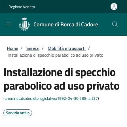
Salta al contenuto principale
Skip to footer content
Regione Veneto
Comune di Borca di Cadore
Briciole di pane
Home
/
Servizi
/
Mobilità e trasporti
/
Installazione di specchio parabolico ad uso privato
Installazione di specchio
parabolico ad uso privato
(
urn:nir:stato:decreto.legislativo:1992-04-30;285~art37
)
Servizio attivo