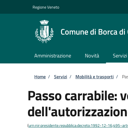
Salta al contenuto principale
Skip to footer content
Regione Veneto
Comune di Borca di
Amministrazione
Novità
Servizi
Briciole di pane
Home
/
Servizi
/
Mobilità e trasporti
/
Pas
Passo carrabile: 
dell'autorizzazio
(
urn:nir:presidente.repubblica:decreto:1992-12-16;495~ar