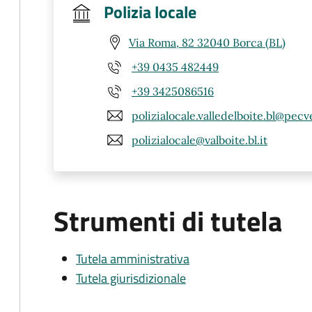
Polizia locale
Via Roma, 82 32040 Borca (BL)
+39 0435 482449
+39 3425086516
polizialocale.valledelboite.bl@pecv
polizialocale@valboite.bl.it
Strumenti di tutela
Tutela amministrativa
Tutela giurisdizionale