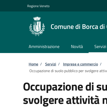
Salta al contenuto principale
Skip to footer content
Regione Veneto
Comune di Borca di
Amministrazione
Novità
Servizi
Briciole di pane
Home
/
Servizi
/
Imprese e commercio
/
Occupazione di suolo pubblico per svolgere attiv
Occupazione di su
svolgere attività 