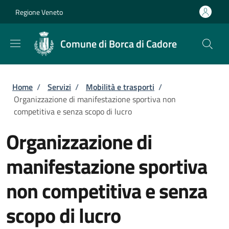
Salta al contenuto principale
Skip to footer content
Regione Veneto
Comune di Borca di Cadore
Briciole di pane
Home
/
Servizi
/
Mobilità e trasporti
/
Organizzazione di manifestazione sportiva non
competitiva e senza scopo di lucro
Organizzazione di
manifestazione sportiva
non competitiva e senza
scopo di lucro