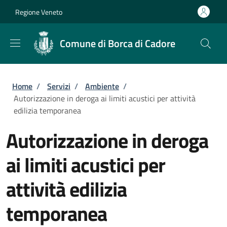
Salta al contenuto principale
Skip to footer content
Regione Veneto
Comune di Borca di Cadore
Briciole di pane
Home
/
Servizi
/
Ambiente
/
Autorizzazione in deroga ai limiti acustici per attività
edilizia temporanea
Autorizzazione in deroga
ai limiti acustici per
attività edilizia
temporanea