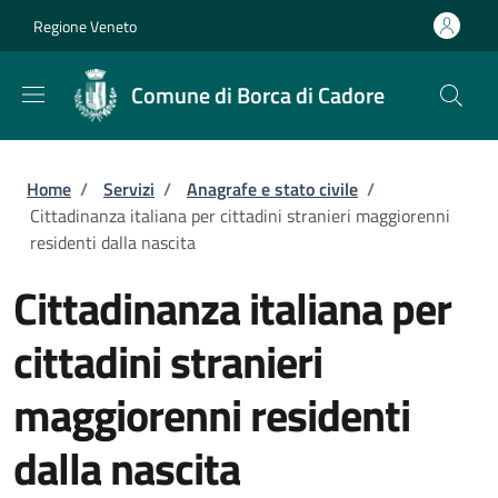
Salta al contenuto principale
Skip to footer content
Regione Veneto
Comune di Borca di Cadore
Briciole di pane
Home
/
Servizi
/
Anagrafe e stato civile
/
Cittadinanza italiana per cittadini stranieri maggiorenni
residenti dalla nascita
Cittadinanza italiana per
cittadini stranieri
maggiorenni residenti
dalla nascita