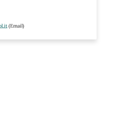
.it
(Email)