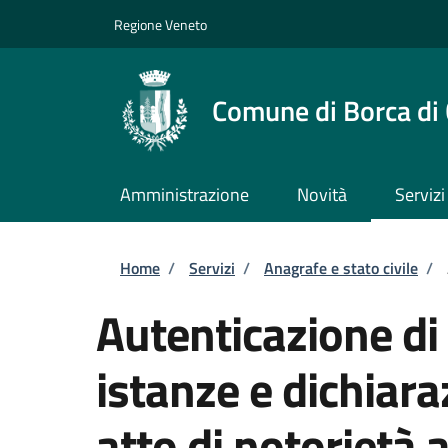
Salta al contenuto principale
Skip to footer content
Regione Veneto
Comune di Borca di
Amministrazione
Novità
Servizi
Briciole di pane
Home
/
Servizi
/
Anagrafe e stato civile
/
Autenticazione di 
istanze e dichiara
atto di notorietà 