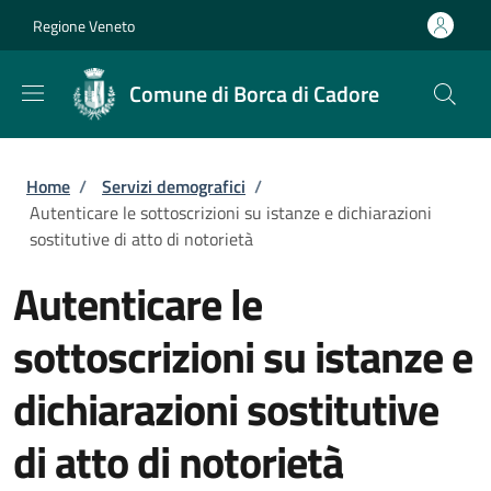
Salta al contenuto principale
Skip to footer content
Regione Veneto
Comune di Borca di Cadore
Briciole di pane
Home
/
Servizi demografici
/
Autenticare le sottoscrizioni su istanze e dichiarazioni
sostitutive di atto di notorietà
Autenticare le
sottoscrizioni su istanze e
dichiarazioni sostitutive
di atto di notorietà