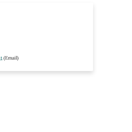
it
(Email)