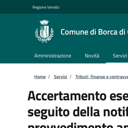
Salta al contenuto principale
Skip to footer content
Regione Veneto
Comune di Borca di
Amministrazione
Novità
Servizi
Briciole di pane
Home
/
Servizi
/
Tributi, finanze e contravv
Accertamento ese
seguito della notif
provvedimento am