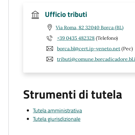
Ufficio tributi
Via Roma, 82 32040 Borca (BL)
+39 0435 482328
(Telefono)
borca.bl@cert.ip-veneto.net
(Pec)
tributi@comune.borcadicadore.bl.
Strumenti di tutela
Tutela amministrativa
Tutela giurisdizionale