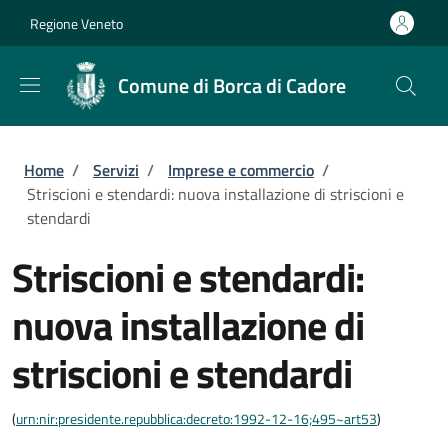
Salta al contenuto principale
Skip to footer content
Regione Veneto
Comune di Borca di Cadore
Briciole di pane
Home
/
Servizi
/
Imprese e commercio
/
Striscioni e stendardi: nuova installazione di striscioni e
stendardi
Striscioni e stendardi:
nuova installazione di
striscioni e stendardi
(
urn:nir:presidente.repubblica:decreto:1992-12-16;495~art53
)