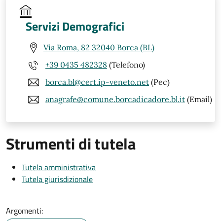
Servizi Demografici
Via Roma, 82 32040 Borca (BL)
+39 0435 482328
(Telefono)
borca.bl@cert.ip-veneto.net
(Pec)
anagrafe@comune.borcadicadore.bl.it
(Email)
Strumenti di tutela
Tutela amministrativa
Tutela giurisdizionale
Argomenti: