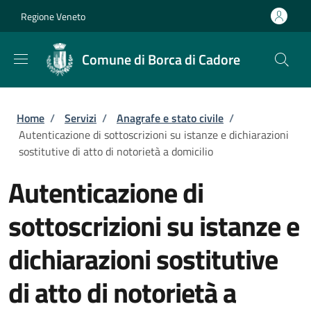
Salta al contenuto principale
Skip to footer content
Regione Veneto
Comune di Borca di Cadore
Briciole di pane
Home
/
Servizi
/
Anagrafe e stato civile
/
Autenticazione di sottoscrizioni su istanze e dichiarazioni
sostitutive di atto di notorietà a domicilio
Autenticazione di
sottoscrizioni su istanze e
dichiarazioni sostitutive
di atto di notorietà a