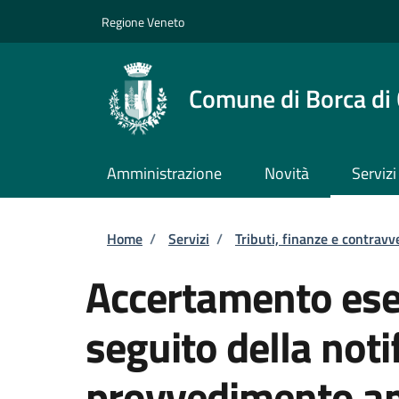
Salta al contenuto principale
Skip to footer content
Regione Veneto
Comune di Borca di
Amministrazione
Novità
Servizi
Briciole di pane
Home
/
Servizi
/
Tributi, finanze e contravv
Accertamento ese
seguito della notif
provvedimento am