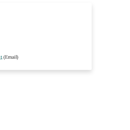
it
(Email)