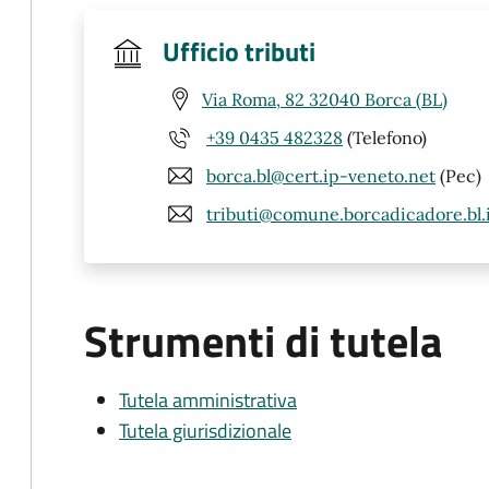
Ufficio tributi
Via Roma, 82 32040 Borca (BL)
+39 0435 482328
(Telefono)
borca.bl@cert.ip-veneto.net
(Pec)
tributi@comune.borcadicadore.bl.
Strumenti di tutela
Tutela amministrativa
Tutela giurisdizionale