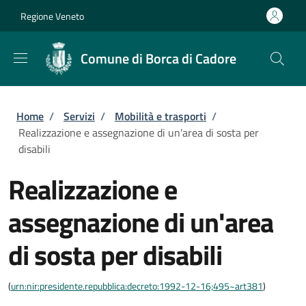
Salta al contenuto principale
Skip to footer content
Regione Veneto
Comune di Borca di Cadore
Briciole di pane
Home
/
Servizi
/
Mobilità e trasporti
/
Realizzazione e assegnazione di un'area di sosta per
disabili
Realizzazione e
assegnazione di un'area
di sosta per disabili
(
urn:nir:presidente.repubblica:decreto:1992-12-16;495~art381
)