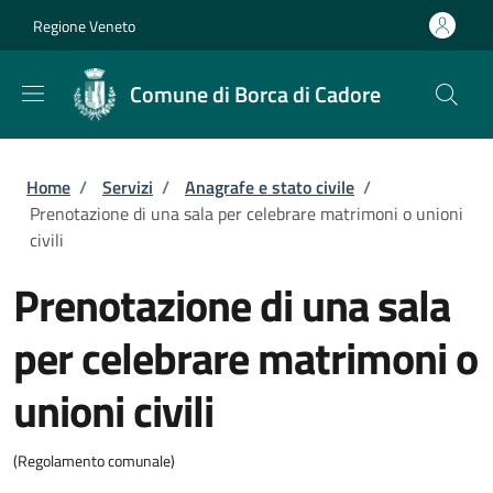
Salta al contenuto principale
Skip to footer content
Regione Veneto
Comune di Borca di Cadore
Briciole di pane
Home
/
Servizi
/
Anagrafe e stato civile
/
Prenotazione di una sala per celebrare matrimoni o unioni
civili
Prenotazione di una sala
per celebrare matrimoni o
unioni civili
(Regolamento comunale)