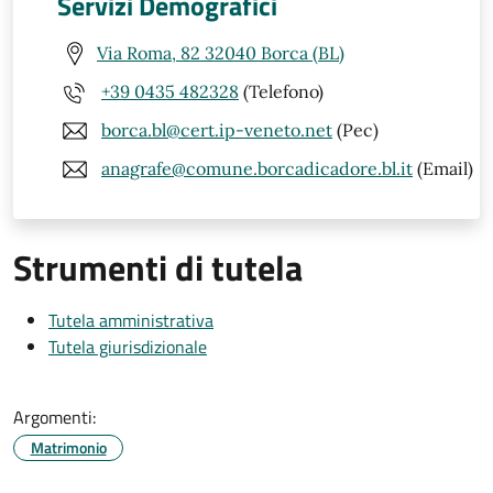
Servizi Demografici
Via Roma, 82 32040 Borca (BL)
+39 0435 482328
(Telefono)
borca.bl@cert.ip-veneto.net
(Pec)
anagrafe@comune.borcadicadore.bl.it
(Email)
Strumenti di tutela
Tutela amministrativa
Tutela giurisdizionale
Argomenti:
Matrimonio