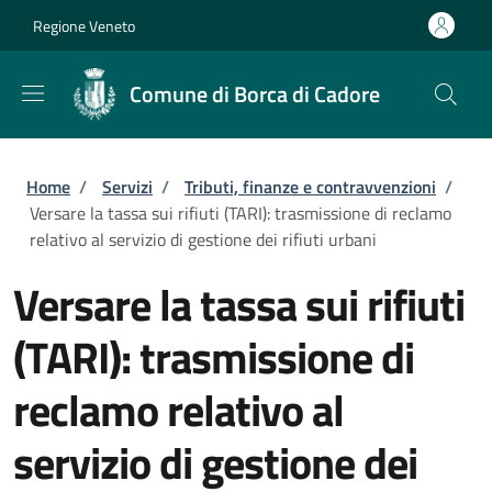
Salta al contenuto principale
Skip to footer content
Regione Veneto
Comune di Borca di Cadore
Briciole di pane
Home
/
Servizi
/
Tributi, finanze e contravvenzioni
/
Versare la tassa sui rifiuti (TARI): trasmissione di reclamo
relativo al servizio di gestione dei rifiuti urbani
Versare la tassa sui rifiuti
(TARI): trasmissione di
reclamo relativo al
servizio di gestione dei