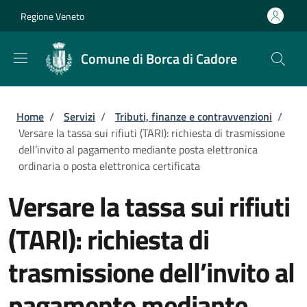
Salta al contenuto principale
Skip to footer content
Regione Veneto
Comune di Borca di Cadore
Briciole di pane
Home
/
Servizi
/
Tributi, finanze e contravvenzioni
/
Versare la tassa sui rifiuti (TARI): richiesta di trasmissione
dell’invito al pagamento mediante posta elettronica
ordinaria o posta elettronica certificata
Versare la tassa sui rifiuti
(TARI): richiesta di
trasmissione dell’invito al
pagamento mediante