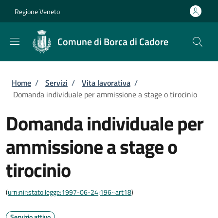
Salta al contenuto principale
Skip to footer content
Regione Veneto
Comune di Borca di Cadore
Briciole di pane
Home
/
Servizi
/
Vita lavorativa
/
Domanda individuale per ammissione a stage o tirocinio
Domanda individuale per
ammissione a stage o
tirocinio
(
urn:nir:stato:legge:1997-06-24;196~art18
)
Servizio attivo