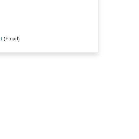
it
(Email)