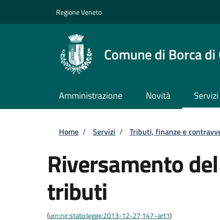
Salta al contenuto principale
Skip to footer content
Regione Veneto
Comune di Borca di
Amministrazione
Novità
Servizi
Briciole di pane
Home
/
Servizi
/
Tributi, finanze e contravv
Riversamento del
tributi
(
urn:nir:stato:legge:2013-12-27;147~art1
)