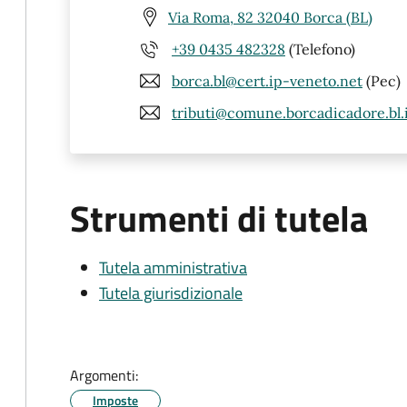
Via Roma, 82 32040 Borca (BL)
+39 0435 482328
(Telefono)
borca.bl@cert.ip-veneto.net
(Pec)
tributi@comune.borcadicadore.bl.
Strumenti di tutela
Tutela amministrativa
Tutela giurisdizionale
Argomenti:
Imposte