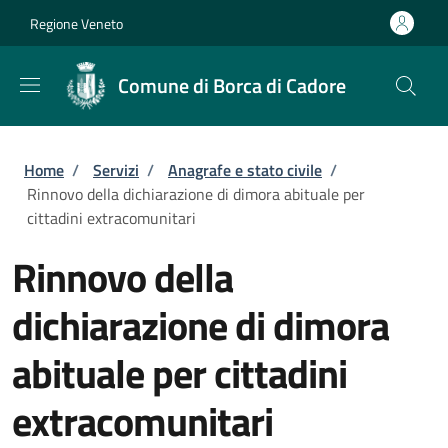
Salta al contenuto principale
Skip to footer content
Regione Veneto
Comune di Borca di Cadore
Briciole di pane
Home
/
Servizi
/
Anagrafe e stato civile
/
Rinnovo della dichiarazione di dimora abituale per
cittadini extracomunitari
Rinnovo della
dichiarazione di dimora
abituale per cittadini
extracomunitari