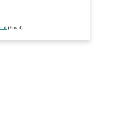
.it
(Email)