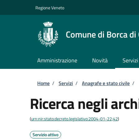
Salta al contenuto principale
Skip to footer content
Regione Veneto
Comune di Borca di
Amministrazione
Novità
Servizi
Briciole di pane
Home
/
Servizi
/
Anagrafe e stato civile
/
Ricerca negli archi
(
urn:nir:stato:decreto.legislativo:2004-01-22;42
)
Servizio attivo