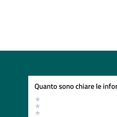
Quanto sono chiare le info
Valutazione
Valuta 5 stelle su 5
Valuta 4 stelle su 5
Valuta 3 stelle su 5