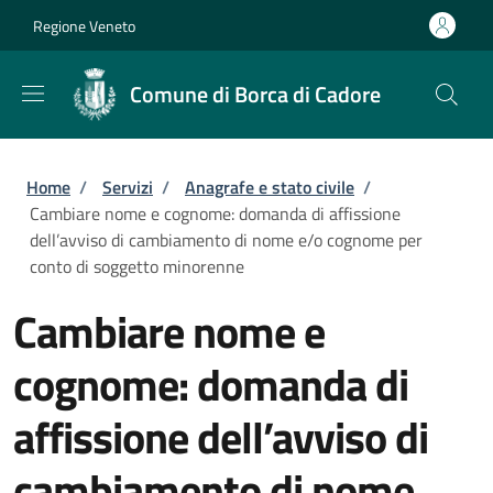
Salta al contenuto principale
Skip to footer content
Regione Veneto
Comune di Borca di Cadore
Briciole di pane
Home
/
Servizi
/
Anagrafe e stato civile
/
Cambiare nome e cognome: domanda di affissione
dell’avviso di cambiamento di nome e/o cognome per
conto di soggetto minorenne
Cambiare nome e
cognome: domanda di
affissione dell’avviso di
cambiamento di nome