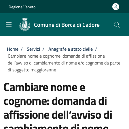
Salta al contenuto principale
Skip to footer content
Regione Veneto
Comune di Borca di Cadore
Briciole di pane
Home
/
Servizi
/
Anagrafe e stato civile
/
Cambiare nome e cognome: domanda di affissione
dell’avviso di cambiamento di nome e/o cognome da parte
di soggetto maggiorenne
Cambiare nome e
cognome: domanda di
affissione dell’avviso di
cambiamento di nome